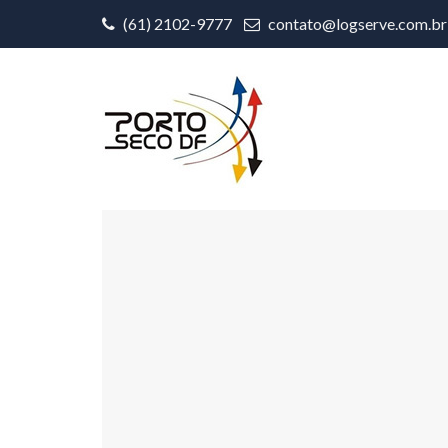
(61) 2102-9777
contato@logserve.com.br